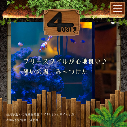
折尾駅近くの洋風居酒屋「4031（シオサイ）」深
夜3時まで営業、貸切可