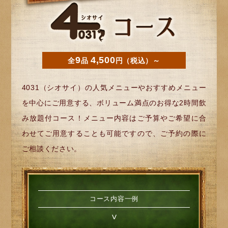
9
4,500
全
品
円（税込）～
4031（シオサイ）の人気メニューやおすすめメニュー
を中心にご用意する、ボリューム満点のお得な2時間飲
み放題付コース！メニュー内容はご予算やご希望に合
わせてご用意することも可能ですので、ご予約の際に
ご相談ください。
コース内容一例