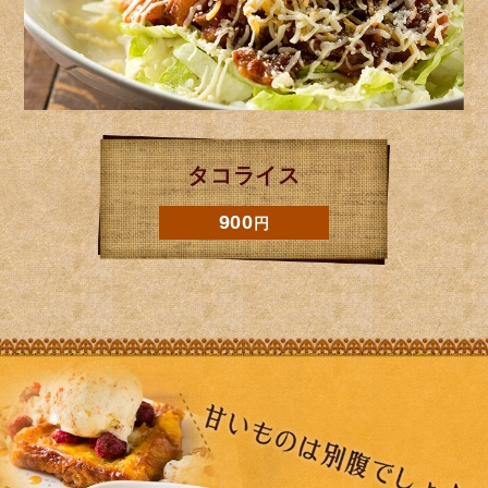
タコライス
ナシゴレン
ロコモコ
1,000
900
900
円
円
円